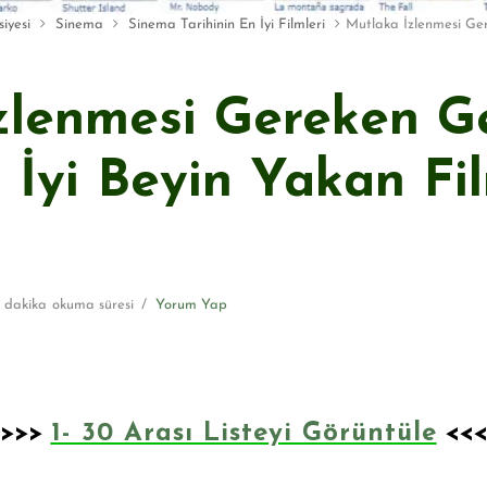
iyesi
Sinema
Sinema Tarihinin En İyi Filmleri
Mutlaka İzlenmesi Ge
zlenmesi Gereken G
 İyi Beyin Yakan Fi
 dakika
okuma süresi
Yorum Yap
>>>
1- 30 Arası Listeyi Görüntüle
<<