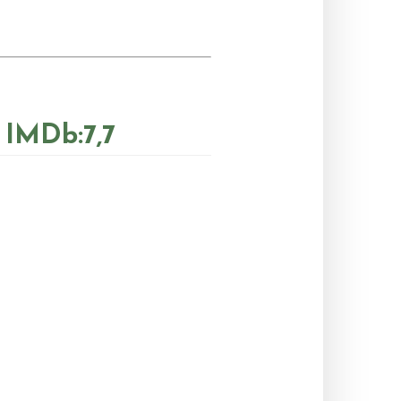
– IMDb:7,7