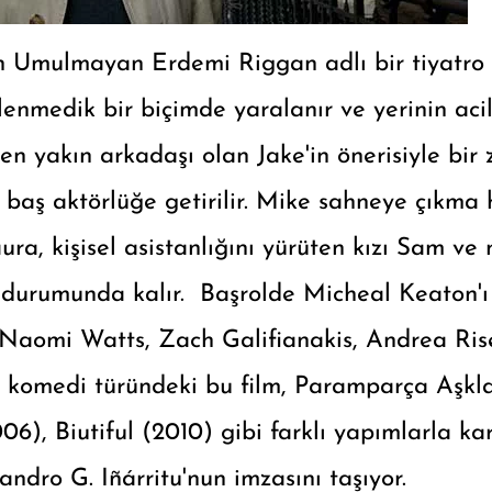
n Umulmayan Erdemi Riggan adlı bir tiyatro
enmedik bir biçimde yaralanır ve yerinin aci
 en yakın arkadaşı olan Jake'in önerisiyle bi
 baş aktörlüğe getirilir. Mike sahneye çıkma h
ura, kişisel asistanlığını yürüten kızı Sam v
k durumunda kalır. Başrolde Micheal Keaton'ı
 Naomi Watts, Zach Galifianakis, Andrea R
a komedi türündeki bu film, Paramparça Aşkl
6), Biutiful (2010) gibi farklı yapımlarla ka
ndro G. Iñárritu'nun imzasını taşıyor.