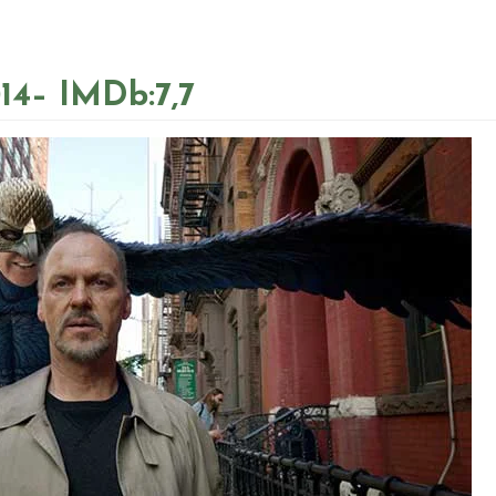
14– IMDb:7,7