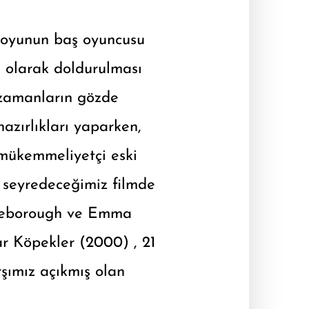
 oyunun baş oyuncusu
l olarak doldurulması
r zamanların gözde
azırlıkları yaparken,
e mükemmeliyetçi eski
 seyredeceğimiz filmde
iseborough ve Emma
ar Köpekler (2000) , 21
rşımız açıkmış olan