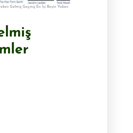
reken Gelmiş Geçmiş En İyi Beyin Yakan
elmiş
lmler
<