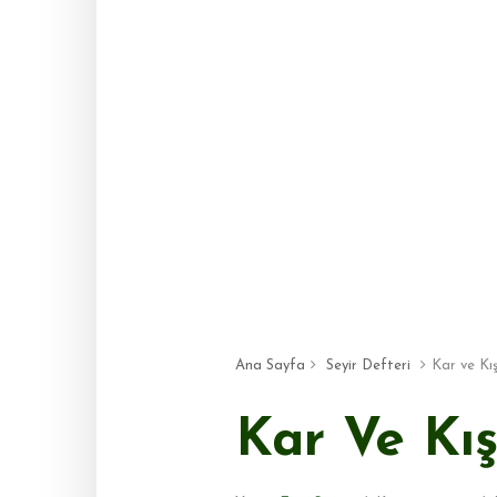
Ana Sayfa
Seyir Defteri
Kar ve Kı
Kar Ve Kı