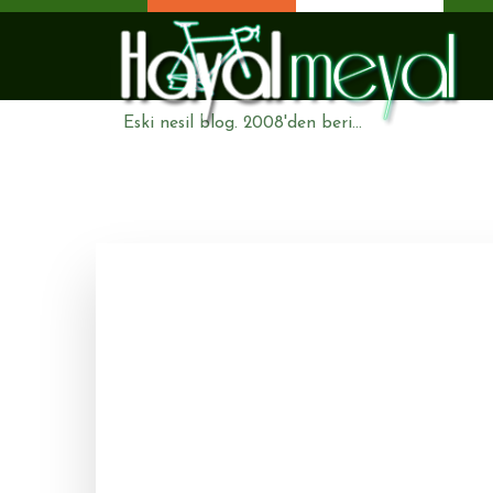
Eski nesil blog. 2008'den beri...