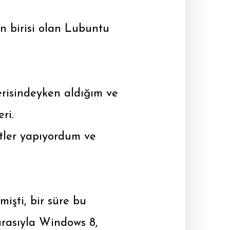
n birisi olan Lubuntu
erisindeyken aldığım ve
ri.
atler yapıyordum ve
işti, bir süre bu
ırasıyla Windows 8,