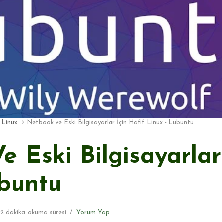
Linux
Netbook ve Eski Bilgisayarlar İçin Hafif Linux - Lubuntu
 Eski Bilgisayarlar
ubuntu
2 dakika
okuma süresi
Yorum Yap