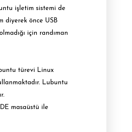
tu işletim sistemi de
zım diyerek önce USB
 olmadığı için randıman
untu türevi Linux
ullanmaktadır. Lubuntu
r.
XDE masaüstü ile