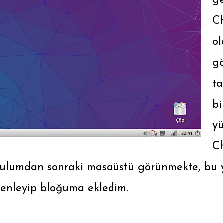
ge
C
ol
gö
ta
bi
yü
C
ulumdan sonraki masaüstü görünmekte, bu ya
enleyip bloğuma ekledim.