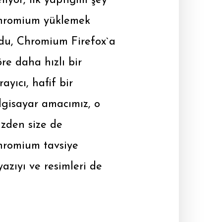
liyor, ilk yaptığım şey
hromium yüklemek
du, Chromium Firefox`a
re daha hızlı bir
rayıcı, hafif bir
lgisayar amacımız, o
zden size de
hromium tavsiye
zıyı ve resimleri de