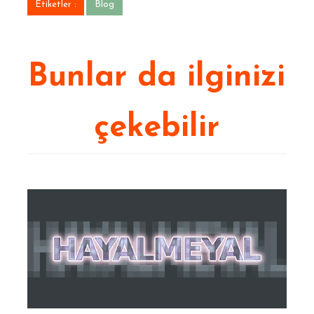
Etiketler :
Blog
Bunlar da ilginizi
çekebilir