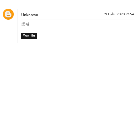
Unknown
27 Eylül 2020 23:54
👏🚵
Yanıtla